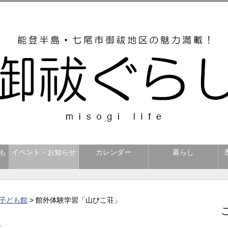
も
イベント・お知らせ
カレンダー
暮らし
子ども館
> 館外体験学習「山びこ荘」