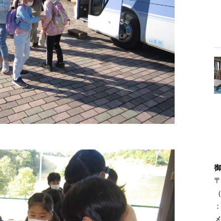
〒
（
：