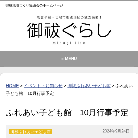
御祓地域づくり協議会のホームページ
≡ MENU
御祓地域づくり協議会とは
御祓ふれあいこども館
HOME
>
イベント・お知らせ
>
御祓ふれあい子ども館
> ふれあい
イベント・お知らせ
子ども館 10月行事予定
カレンダー
ふれあい子ども館 10月行事予定
暮らし
歴史・文化・景観
2024年9月24日
御祓ふれあい子ども館
お問い合わせ