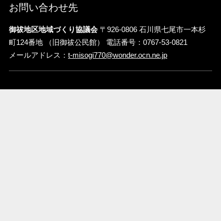
お問い合わせ先
御祓地区地域づくり協議会
〒926-0806 石川県七尾市一本杉
町124番地 （旧御祓公民館） 電話番号：0767-53-0821
メールアドレス：
t-misogi770@wonder.ocn.ne.jp