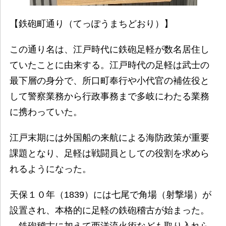
【鉄砲町通り（てっぽうまちどおり）】
この通り名は、江戸時代に鉄砲足軽が数名居住し
ていたことに由来する。江戸時代の足軽は武士の
最下層の身分で、所口町奉行や小代官の補佐役と
して警察業務から行政事務まで多岐にわたる業務
に携わっていた。
江戸末期には外国船の来航による海防政策が重要
課題となり、足軽は戦闘員としての役割を求めら
れるようになった。
天保１０年（1839）には七尾で角場（射撃場）が
設置され、本格的に足軽の鉄砲稽古が始まった。