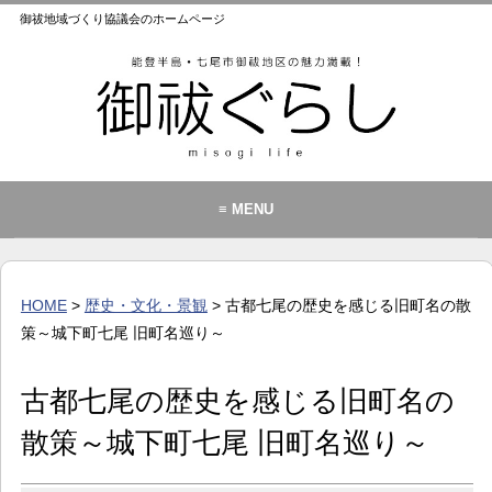
御祓地域づくり協議会のホームページ
≡ MENU
御祓地域づくり協議会とは
御祓ふれあいこども館
HOME
>
歴史・文化・景観
> 古都七尾の歴史を感じる旧町名の散
イベント・お知らせ
策～城下町七尾 旧町名巡り～
カレンダー
古都七尾の歴史を感じる旧町名の
暮らし
散策～城下町七尾 旧町名巡り～
歴史・文化・景観
お問い合わせ