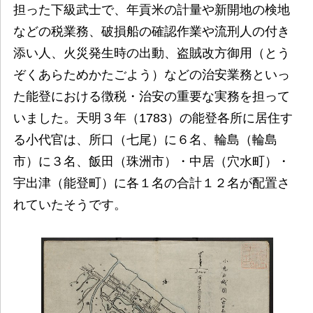
担った下級武士で、年貢米の計量や新開地の検地
などの税業務、破損船の確認作業や流刑人の付き
添い人、火災発生時の出動、盗賊改方御用（とう
ぞくあらためかたごよう）などの治安業務といっ
た能登における徴税・治安の重要な実務を担って
いました。天明３年（1783）の能登各所に居住す
る小代官は、所口（七尾）に６名、輪島（輪島
市）に３名、飯田（珠洲市）・中居（穴水町）・
宇出津（能登町）に各１名の合計１２名が配置さ
れていたそうです。