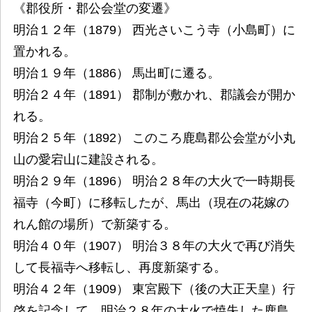
《郡役所・郡公会堂の変遷》
明治１２年（1879） 西光さいこう寺（小島町）に
置かれる。
明治１９年（1886） 馬出町に遷る。
明治２４年（1891） 郡制が敷かれ、郡議会が開か
れる。
明治２５年（1892） このころ鹿島郡公会堂が小丸
山の愛宕山に建設される。
明治２９年（1896） 明治２８年の大火で一時期長
福寺（今町）に移転したが、馬出（現在の花嫁の
れん館の場所）で新築する。
明治４０年（1907） 明治３８年の大火で再び消失
して長福寺へ移転し、再度新築する。
明治４２年（1909） 東宮殿下（後の大正天皇）行
啓を記念して、明治２８年の大火で焼失した鹿島