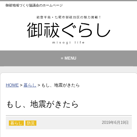
御祓地域づくり協議会のホームページ
≡ MENU
御祓地域づくり協議会とは
御祓ふれあいこども館
HOME
>
暮らし
> もし、地震がきたら
イベント・お知らせ
カレンダー
もし、地震がきたら
暮らし
歴史・文化・景観
2019年6月19日
暮らし
防災
お問い合わせ