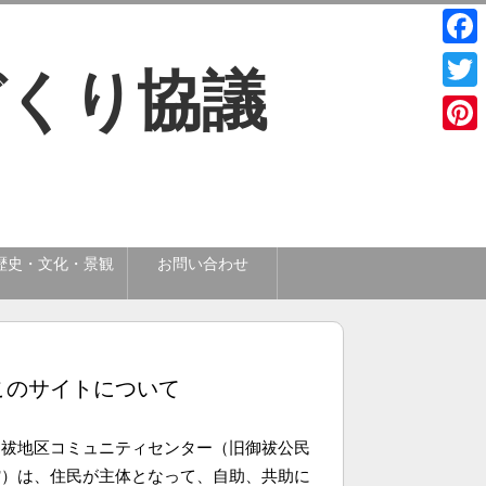
Face
Twitt
Pinte
歴史・文化・景観
お問い合わせ
このサイトについて
御祓地区コミュニティセンター（旧御祓公民
館）は、住民が主体となって、自助、共助に