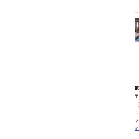
〒
（
：
m