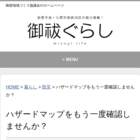
御祓地域づくり協議会のホームページ
≡ MENU
御祓地域づくり協議会とは
御祓ふれあいこども館
HOME
>
暮らし
>
防災
> ハザードマップをもう一度確認しません
イベント・お知らせ
か？
カレンダー
ハザードマップをもう一度確認し
暮らし
ませんか？
歴史・文化・景観
お問い合わせ