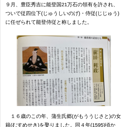
９月、豊臣秀吉に能登国21万石の領有を許され、
ついで従四位下(じゅうしいのげ)・侍従(じじゅう)
に任ぜられて能登侍従と称しました。
１６歳のこの年、蒲生氏郷(がもううじさと)の女
籍(むすめせき)を娶りました。同４年(1595)頃か