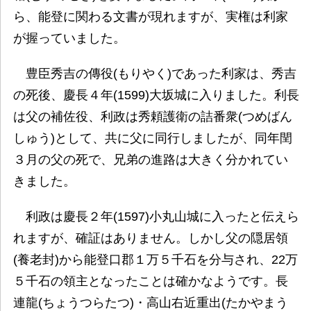
ら、能登に関わる文書が現れますが、実権は利家
が握っていました。
豊臣秀吉の傳役(もりやく)であった利家は、秀吉
の死後、慶長４年(1599)大坂城に入りました。利長
は父の補佐役、利政は秀頼護衛の詰番衆(つめばん
しゅう)として、共に父に同行しましたが、同年閏
３月の父の死で、兄弟の進路は大きく分かれてい
きました。
利政は慶長２年(1597)小丸山城に入ったと伝えら
れますが、確証はありません。しかし父の隠居領
(養老封)から能登口郡１万５千石を分与され、22万
５千石の領主となったことは確かなようです。長
連龍(ちょうつらたつ)・高山右近重出(たかやまう