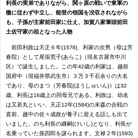
利長の実弟でありながら、関ヶ原の戦いで東軍の
檄に従わず中立し、能登の領国を没収されながら
も、子孫が主家前田家に仕え、加賀八家筆頭前田
土佐守家の祖となった人物
前田利政は天正６年(1578)、利家の次男（母は芳
春院）として尾張荒子(あらこ)（現名古屋市中川
区）で誕生しました。この年42歳の利家は、越前
国府中（現福井県武生市）３万３千石余りの大名
であり、母のまつ（芳春院(ほうしゅいん)）は32
歳、利長は16歳上の同母兄である。利政は、幼名
は又若丸といい、天正12年(1584)の末森の合戦の
直前、越中の佐々成政が養子に迎える話しも出て
いました。のち利長の継嗣(けいし)となり、利長が
名乗っていた孫四郎を譲られます。文禄２年(1593)