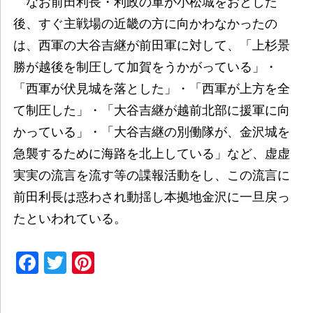
なお前田利長・利政の軍が小松城をおとした
後、すぐ主戦場の近畿の方に向かわなかったの
は、西軍の大谷吉継が前田軍に対して、「上杉景
勝が越後を制圧して加賀をうかがっている」・
「西軍が伏見城を落とした」・「西軍が上方を全
て制圧した」・「大谷吉継が越前北部に援軍に向
かっている」・「大谷吉継の別働隊が、金沢城を
急襲するために海路を北上している」など、虚虚
実実の流言を流す等の諜報活動をし、この流言に
前田利長は惑わされ動揺し本拠地金沢に一旦戻っ
たといわれている。
Facebook
Twitter
Pinterest