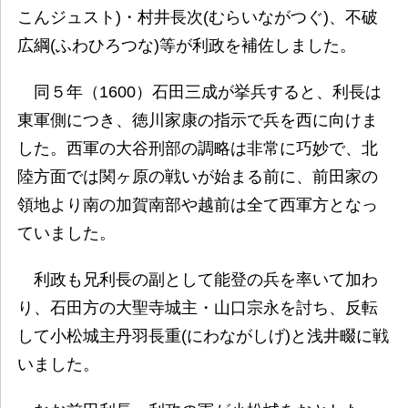
こんジュスト)・村井長次(むらいながつぐ)、不破
広綱(ふわひろつな)等が利政を補佐しました。
同５年（1600）石田三成が挙兵すると、利長は
東軍側につき、徳川家康の指示で兵を西に向けま
した。西軍の大谷刑部の調略は非常に巧妙で、北
陸方面では関ヶ原の戦いが始まる前に、前田家の
領地より南の加賀南部や越前は全て西軍方となっ
ていました。
利政も兄利長の副として能登の兵を率いて加わ
り、石田方の大聖寺城主・山口宗永を討ち、反転
して小松城主丹羽長重(にわながしげ)と浅井畷に戦
いました。