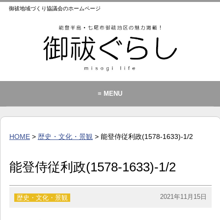
御祓地域づくり協議会のホームページ
≡ MENU
御祓地域づくり協議会とは
御祓ふれあいこども館
HOME
>
歴史・文化・景観
> 能登侍従利政(1578-1633)-1/2
イベント・お知らせ
カレンダー
能登侍従利政(1578-1633)-1/2
暮らし
歴史・文化・景観
2021年11月15日
歴史・文化・景観
お問い合わせ