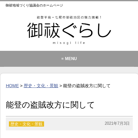
御祓地域づくり協議会のホームページ
≡ MENU
御祓地域づくり協議会とは
御祓ふれあいこども館
HOME
>
歴史・文化・景観
> 能登の盗賊改方に関して
イベント・お知らせ
カレンダー
能登の盗賊改方に関して
暮らし
歴史・文化・景観
2021年7月3日
歴史・文化・景観
お問い合わせ