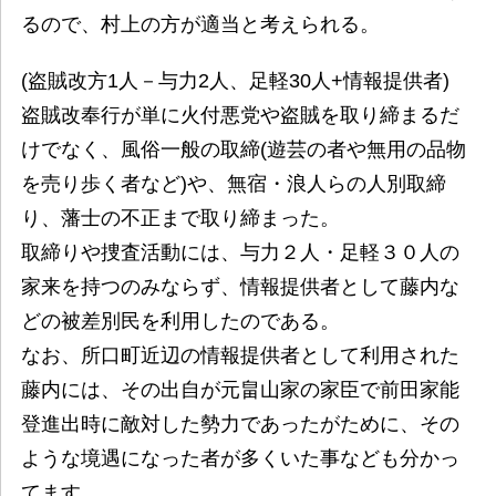
るので、村上の方が適当と考えられる。
(盗賊改方1人－与力2人、足軽30人+情報提供者)
盗賊改奉行が単に火付悪党や盗賊を取り締まるだ
けでなく、風俗一般の取締(遊芸の者や無用の品物
を売り歩く者など)や、無宿・浪人らの人別取締
り、藩士の不正まで取り締まった。
取締りや捜査活動には、与力２人・足軽３０人の
家来を持つのみならず、情報提供者として藤内な
どの被差別民を利用したのである。
なお、所口町近辺の情報提供者として利用された
藤内には、その出自が元畠山家の家臣で前田家能
登進出時に敵対した勢力であったがために、その
ような境遇になった者が多くいた事なども分かっ
てます。