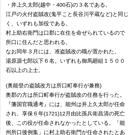
・井上久太郎(越中・400石)の３名である。
江戸の火付盗賊改(鬼平こと長谷川平蔵など)と同じ
く、いずれも加役である。
村上助右衛門は口郡に在住を命ぜられているので
所口に住んだと思われる。
なお同年３月には、准盗賊改の職が置かれた。
湯原源七郎以下６名。いずれも御馬廻組１５００
石以上の上士。
(奥能登の盗賊改方は所口町奉行が兼務)
奥郡の方は所口町奉行が盗賊改の任務を行った。
『藩国官職通考』には、能州は井上久太郎が任命
され、享保６年(1721)12月由比孫兵衛昌清の死亡
後、この役が任命されなかったとしている。「能
州所口後例集」に村上助右衛門が任命されたとあ