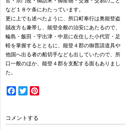
官・宗門改・御詰米・御産物・交通・交易のこと
など１８ケ条にわたっています。
更に上でも述べたように、所口町奉行は奥能登盗
賊改方も兼帯し、能登全般の治安にあたるので、
輪島・飯田・宇出津・中居に在住した小代官・足
軽を掌握するとともに、能登４郡の御普請道具や
他国へ出る者の船切手なども出していたので、所
口一般のほか、能登４郡を支配する面もありまし
た。
Facebook
Twitter
Pinterest
コメントする