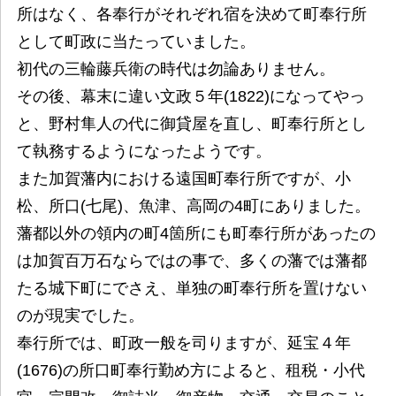
所はなく、各奉行がそれぞれ宿を決めて町奉行所
として町政に当たっていました。
初代の三輪藤兵衛の時代は勿論ありません。
その後、幕末に違い文政５年(1822)になってやっ
と、野村隼人の代に御貸屋を直し、町奉行所とし
て執務するようになったようです。
また加賀藩内における遠国町奉行所ですが、小
松、所口(七尾)、魚津、高岡の4町にありました。
藩都以外の領内の町4箇所にも町奉行所があったの
は加賀百万石ならではの事で、多くの藩では藩都
たる城下町にでさえ、単独の町奉行所を置けない
のが現実でした。
奉行所では、町政一般を司りますが、延宝４年
(1676)の所口町奉行勤め方によると、租税・小代