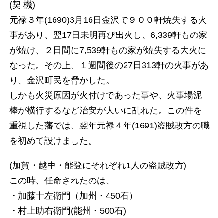
(契 機)
元禄３年(1690)3月16日金沢で９００軒焼失する火
事があり、翌17日未明再び出火し、6,339軒もの家
が焼け、２日間に7,539軒もの家が焼失する大火に
なった。その上、１週間後の27日313軒の火事があ
り、金沢町民を脅かした。
しかも火災原因が火付けであった事や、火事場泥
棒が横行するなど治安が大いに乱れた。この件を
重視した藩では、翌年元禄４年(1691)盗賊改方の職
を初めて設けました。
(加賀・越中・能登にそれぞれ1人の盗賊改方)
この時、任命されたのは、
・加藤十左衛門（加州・450石）
・村上助右衛門(能州・500石)