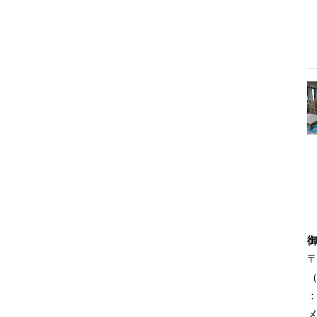
〒
（
：