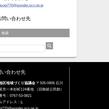
isogi770@wonder.ocn.ne.jp
お問い合わせ先
検索
問い合わせ先
地区地域づくり協議会
〒926-0806 石川
尾市一本杉町124番地 （旧御祓公民館）
号：0767-53-0821
ルアドレス：
t-
gi770@wonder.ocn.ne.jp