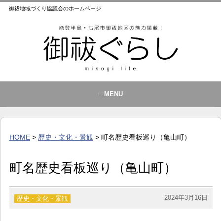
御祓地域づくり協議会のホームページ
≡ MENU
御祓地域づくり協議会とは
御祓ふれあいこども館
HOME
>
歴史・文化・景観
> 町名歴史看板巡り（亀山町）
イベント・お知らせ
カレンダー
町名歴史看板巡り（亀山町）
暮らし
歴史・文化・景観
2024年3月16日
歴史・文化・景観
お問い合わせ