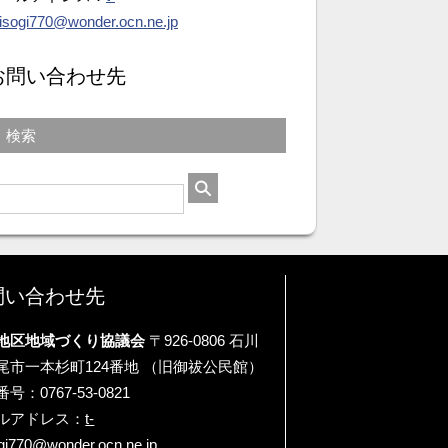
isogi770@wonder.ocn.ne.jp
お問い合わせ先
検索
問い合わせ先
地区地域づくり協議会
〒926-0806 石川
尾市一本杉町124番地 （旧御祓公民館）
号：0767-53-0821
ルアドレス：
t-
gi770@wonder.ocn.ne.jp