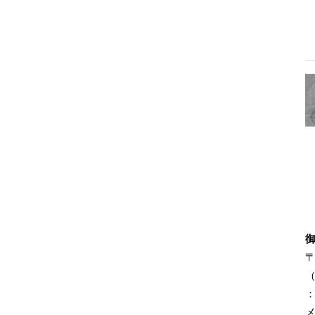
〒
（
：