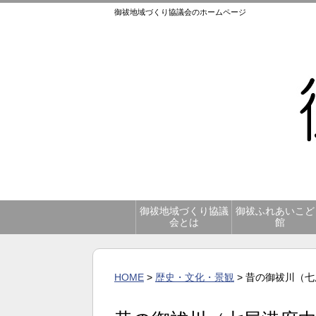
御祓地域づくり協議会のホームページ
御祓地域づくり協議
御祓ふれあいこど
会とは
館
HOME
>
歴史・文化・景観
> 昔の御祓川（