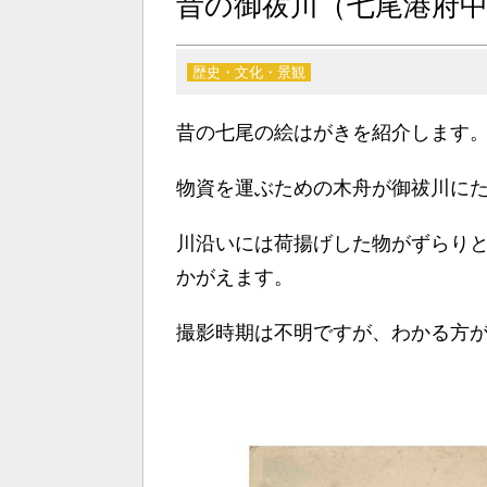
昔の御祓川（七尾港府
歴史・文化・景観
昔の七尾の絵はがきを紹介します
物資を運ぶための木舟が御祓川に
川沿いには荷揚げした物がずらり
かがえます。
撮影時期は不明ですが、わかる方