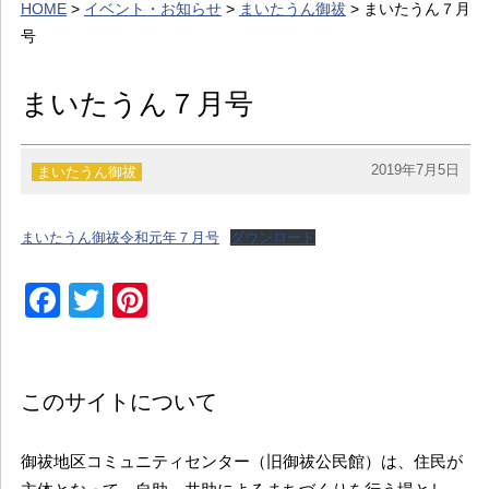
HOME
>
イベント・お知らせ
>
まいたうん御祓
> まいたうん７月
イベント・お知らせ
号
カレンダー
まいたうん７月号
暮らし
歴史・文化・景観
2019年7月5日
まいたうん御祓
お問い合わせ
まいたうん御祓令和元年７月号
ダウンロード
Facebook
Twitter
Pinterest
このサイトについて
御祓地区コミュニティセンター（旧御祓公民館）は、住民が