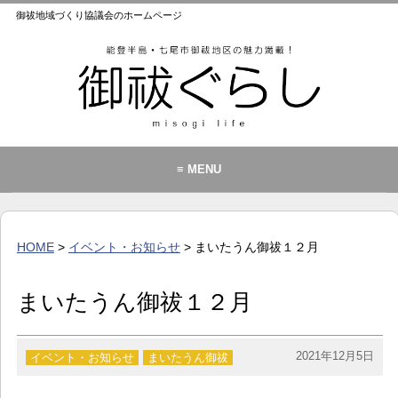
御祓地域づくり協議会のホームページ
≡ MENU
御祓地域づくり協議会とは
御祓ふれあいこども館
HOME
>
イベント・お知らせ
> まいたうん御祓１２月
イベント・お知らせ
カレンダー
まいたうん御祓１２月
暮らし
歴史・文化・景観
2021年12月5日
イベント・お知らせ
まいたうん御祓
お問い合わせ