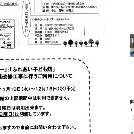
〒
（
：