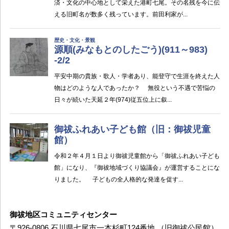
御祓地区コミュニティセンター
〒926-0806 石川県七尾市一本杉町124番地 （旧御祓公民館）