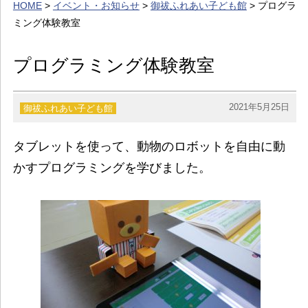
HOME
>
イベント・お知らせ
>
御祓ふれあい子ども館
> プログラ
イベント・お知らせ
ミング体験教室
カレンダー
プログラミング体験教室
暮らし
歴史・文化・景観
2021年5月25日
御祓ふれあい子ども館
お問い合わせ
タブレットを使って、動物のロボットを自由に動
かすプログラミングを学びました。