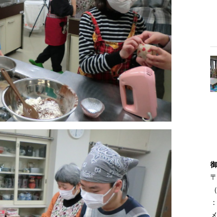
〒
（
：