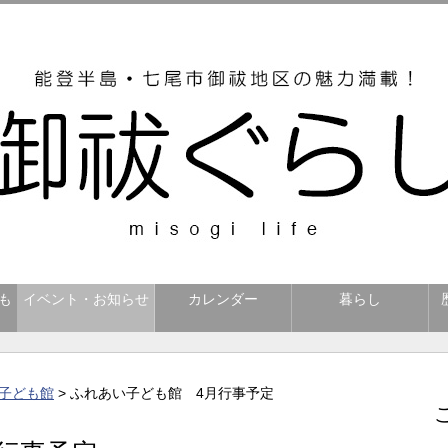
も
イベント・お知らせ
カレンダー
暮らし
子ども館
> ふれあい子ども館 4月行事予定