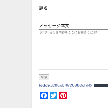
題名
メッセージ本文
b26b32cd636aad678733ce8535df7f40
ダウンロ
Facebook
Twitter
Pinterest