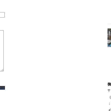
ード
〒
（
：