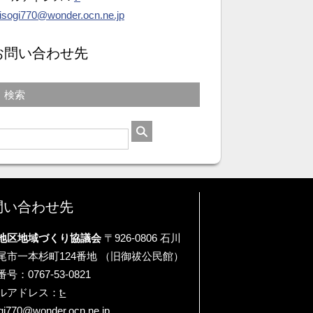
isogi770@wonder.ocn.ne.jp
お問い合わせ先
検索
問い合わせ先
地区地域づくり協議会
〒926-0806 石川
尾市一本杉町124番地 （旧御祓公民館）
号：0767-53-0821
ルアドレス：
t-
gi770@wonder.ocn.ne.jp