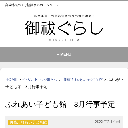
御祓地域づくり協議会のホームページ
≡ MENU
御祓地域づくり協議会とは
御祓ふれあいこども館
HOME
>
イベント・お知らせ
>
御祓ふれあい子ども館
> ふれあい
イベント・お知らせ
子ども館 3月行事予定
カレンダー
ふれあい子ども館 3月行事予定
暮らし
歴史・文化・景観
2023年2月25日
御祓ふれあい子ども館
お問い合わせ