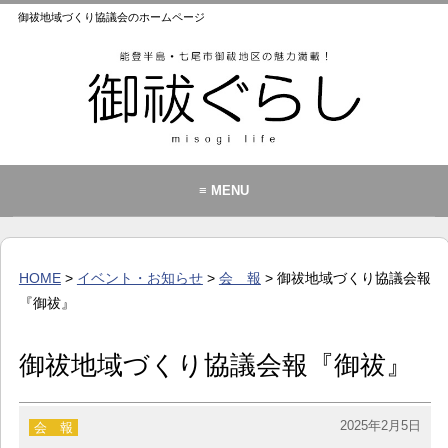
御祓地域づくり協議会のホームページ
≡ MENU
御祓地域づくり協議会とは
御祓ふれあいこども館
HOME
>
イベント・お知らせ
>
会 報
> 御祓地域づくり協議会報
イベント・お知らせ
『御祓』
カレンダー
御祓地域づくり協議会報『御祓』
暮らし
歴史・文化・景観
2025年2月5日
会 報
お問い合わせ