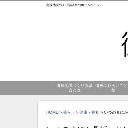
御祓地域づくり協議会のホームページ
御祓地域づくり協議
御祓ふれあいこど
会とは
館
HOME
>
暮らし
>
健康・福祉
> いつのまに