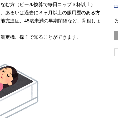
しなむ方（ビール換算で毎日コップ３杯以上）
m
る、あるいは過去に３ヶ月以上の服用歴のある方
能亢進症、45歳未満の早期閉経など、骨粗しょ
度測定機、採血で知ることができます。