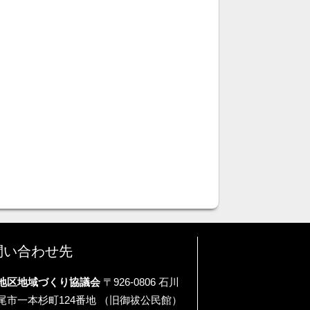
問い合わせ先
地区地域づくり協議会
〒926-0806 石川
尾市一本杉町124番地 （旧御祓公民館）