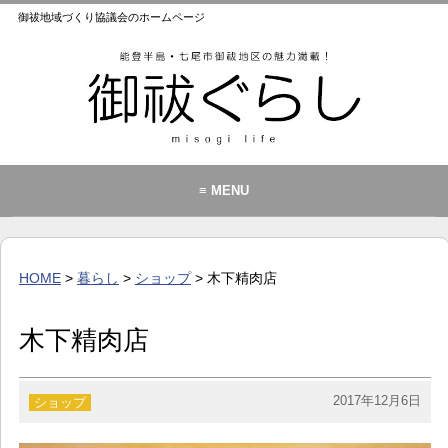
御祓地域づくり協議会のホームページ
≡ MENU
御祓地域づくり協議会とは
御祓ふれあいこども館
HOME
>
暮らし
>
ショップ
> 木下精肉店
イベント・お知らせ
カレンダー
木下精肉店
暮らし
歴史・文化・景観
2017年12月6日
ショップ
お問い合わせ