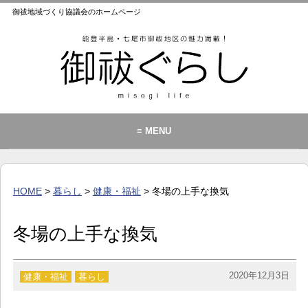
御祓地域づくり協議会のホームページ
≡ MENU
御祓地域づくり協議会とは
御祓ふれあいこども館
HOME
>
暮らし
>
健康・福祉
> 冬場の上手な換気
イベント・お知らせ
カレンダー
冬場の上手な換気
暮らし
歴史・文化・景観
2020年12月3日
健康・福祉
暮らし
お問い合わせ