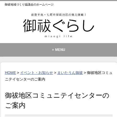
御祓地域づくり協議会のホームページ
≡ MENU
御祓地域づくり協議会とは
御祓ふれあいこども館
HOME
>
イベント・お知らせ
>
まいたうん御祓
> 御祓地区コミュ
イベント・お知らせ
ニテイセンターのご案内
カレンダー
御祓地区コミュニテイセンターの
暮らし
ご案内
歴史・文化・景観
お問い合わせ