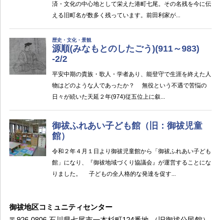
御祓地区コミュニティセンター
〒926-0806 石川県七尾市一本杉町124番地 （旧御祓公民館）