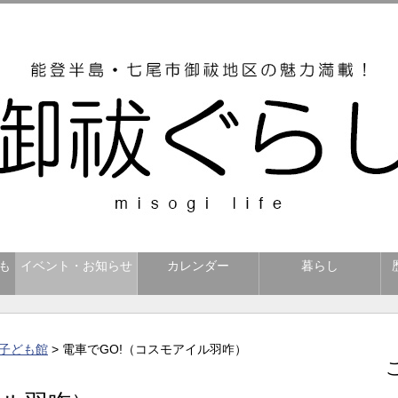
も
イベント・お知らせ
カレンダー
暮らし
子ども館
> 電車でGO!（コスモアイル羽咋）