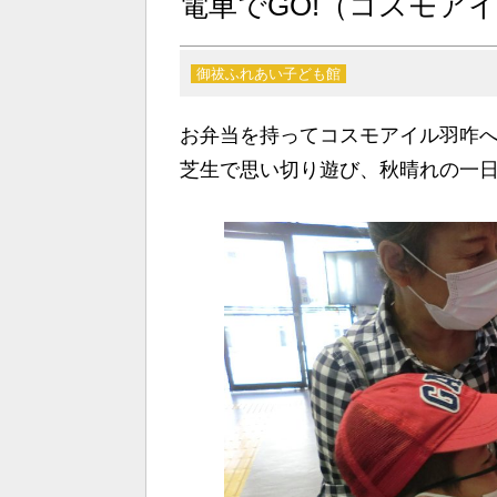
電車でGO!（コスモア
御祓ふれあい子ども館
お弁当を持ってコスモアイル羽咋
芝生で思い切り遊び、秋晴れの一