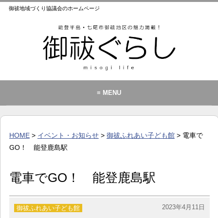
御祓地域づくり協議会のホームページ
≡ MENU
御祓地域づくり協議会とは
御祓ふれあいこども館
HOME
>
イベント・お知らせ
>
御祓ふれあい子ども館
> 電車で
イベント・お知らせ
GO！ 能登鹿島駅
カレンダー
電車でGO！ 能登鹿島駅
暮らし
歴史・文化・景観
2023年4月11日
御祓ふれあい子ども館
お問い合わせ