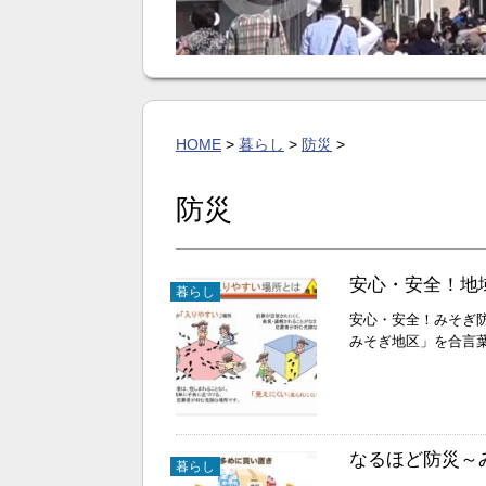
HOME
>
暮らし
>
防災
>
防災
安心・安全！地
暮らし
安心・安全！みそぎ
みそぎ地区」を合言
なるほど防災～
暮らし