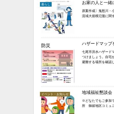
お家の人と一緒
暮らし
原案作成〕鬼怒川・
流域大規模氾濫に関す
ハザードマップ
防災
七尾市洪水ハザードマッ
つけましょう。自宅
避難する場所を確認
地域福祉懇談会
イベント・お知らせ
※どなたでもご参加
所 御祓地区コミュニ