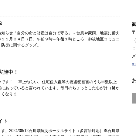
タ
〒
お知らせ「自分の命と財産は自分で守る」～台風や豪雨、地震に備え
年１１月２４日（日）午前９時～午後１時ところ 御祓地区コミュニ
（
 防災に関するグッズ…
：
m
実施中！
中です！ 車上ねらい、住宅侵入盗等の窃盗犯被害のうち半数以上
害にあっていると言われています。毎日のちょっとした心がけ（鍵か
くくなりま…
イト
す。2024/08/12石川県防災ポータルサイト（多言語対応）※石川県