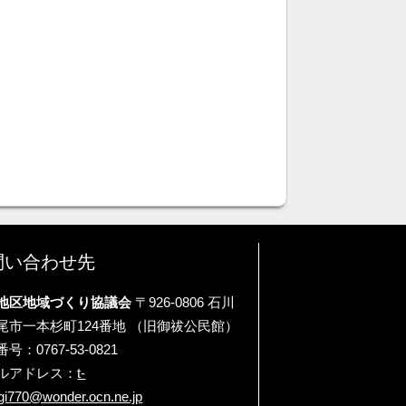
問い合わせ先
地区地域づくり協議会
〒926-0806 石川
尾市一本杉町124番地 （旧御祓公民館）
号：0767-53-0821
ルアドレス：
t-
gi770@wonder.ocn.ne.jp