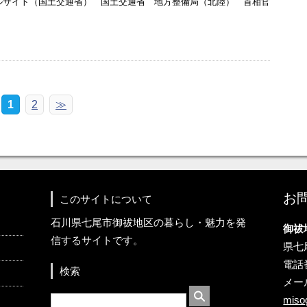
タルサイト（国土交通省） 国土交通省 地方整備局（北陸） 首相官
1
2
≫
お
このサイトについて
石川県七尾市御祓地区の暮らし・魅力を発
御祓
信するサイトです。
県七
電話番
検索
メー
miso