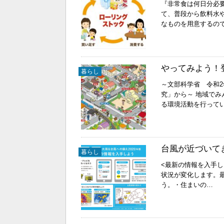
『非常食は何日分必
て、普段から飲料水
なものを用意するの
やってみよう！
暮らし
～文部科学省 令和
究」から～ 地域で
る環境活動を行って
台風が近づいて
暮らし
<最新の情報を入手し
状況が変化します。
う。・住まいの…