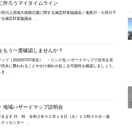
に作ろうマイタイムライン
小貝川上流域大規模氾濫に関する減災対策協議会／鬼怒川・小貝川下
る減災対策協議会 …
をもう一度確認しませんか？
プ（2020/07/07現在） ・リンク先 ハザードマップで自宅を見
が洪水に襲われることやがけ崩れが起こる可能性を確認しましょう。
しま…
・地域ハザードマップ説明会
できます 日 時 令和２年０２月１８日（火）１３時３０分～場
ティセンター …