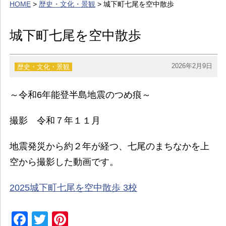
HOME
>
歴史・文化・景観
> 城下町七尾を空中散歩
イベント・お知らせ
カレンダー
城下町七尾を空中散歩
暮らし
歴史・文化・景観
2026年2月9日
歴史・文化・景観
お問い合わせ
～令和6年能登半島地震のつめ痕～
撮影 令和７年１１月
地震発災から約２年が経つ、七尾のまちなかを上
空から撮影した動画です。
2025城下町七尾を空中散歩 3校
Facebook
Twitter
Pinterest