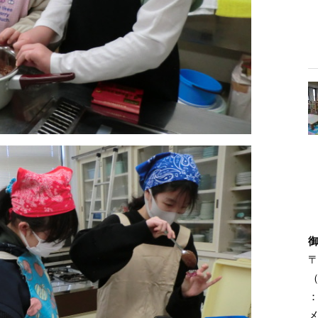
〒
（
：