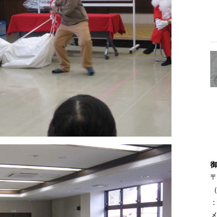
〒
（
：