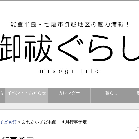
も
イベント・お知らせ
カレンダー
暮らし
子ども館
> ふれあい子ども館 ４月行事予定