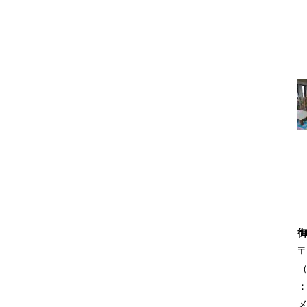
〒
（
：