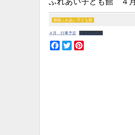
ふれあい子ども館 ４
御祓ふれあい子ども館
４月 行事予定
ダウンロード
Facebook
Twitter
Pinterest