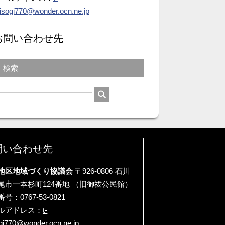
isogi770@wonder.ocn.ne.jp
お問い合わせ先
検索
問い合わせ先
地区地域づくり協議会
〒926-0806 石川
尾市一本杉町124番地 （旧御祓公民館）
号：0767-53-0821
ルアドレス：
t-
gi770@wonder.ocn.ne.jp