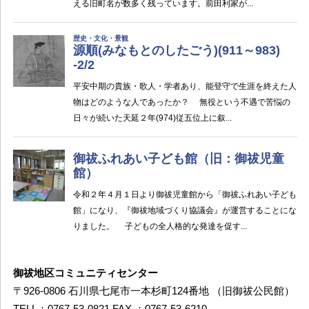
御祓地区コミュニティセンター
〒926-0806 石川県七尾市一本杉町124番地 （旧御祓公民館）
TELL：0767-53-0821 FAX ：0767-53-6210