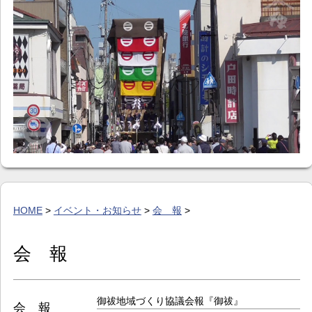
イベント・お知らせ
カレンダー
暮らし
歴史・文化・景観
お問い合わせ
HOME
>
イベント・お知らせ
>
会 報
>
会 報
御祓地域づくり協議会報『御祓』
会 報