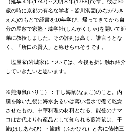
（延享４年(1747)～天明８年(1788))です。彼は30
歳の時に京都の有名な学者・皆川淇園(みながわき
えん)のもとで経書を10年学び、帰ってきてから自
分の屋敷で家塾・臻学社(しんがくしゃ)を開いて師
弟に教授しました。その評判は高く、誰言うとな
く、「所口の賢人」と称せられそうです。
塩屋家(岩城家)については、今後も折に触れ紹介
していきたいと思います。
※煎海鼠(いりこ）：干し海鼠(なまこ)のこと。内
臓を除いた後に海水あるいは薄い塩水で煮て乾燥
させたもの。中華料理の材料となる。能登のナマ
コは古代より特産品として知られる煎海鼠は、干
鮑(ほしあわび）・鱶鰭（ふかひれ）と共に俵物三