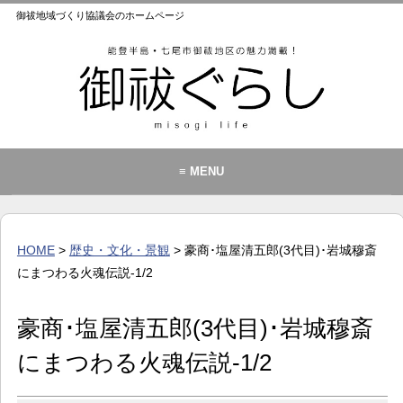
御祓地域づくり協議会のホームページ
≡ MENU
御祓地域づくり協議会とは
御祓ふれあいこども館
HOME
>
歴史・文化・景観
> 豪商･塩屋清五郎(3代目)･岩城穆斎
イベント・お知らせ
にまつわる火魂伝説-1/2
カレンダー
豪商･塩屋清五郎(3代目)･岩城穆斎
暮らし
にまつわる火魂伝説-1/2
歴史・文化・景観
お問い合わせ