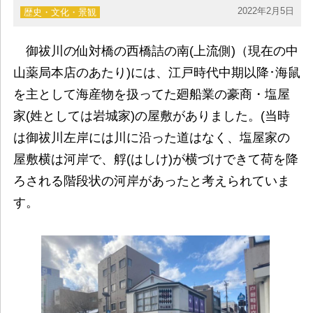
2022年2月5日
歴史・文化・景観
御祓川の仙対橋の西橋詰の南(上流側)（現在の中
山薬局本店のあたり)には、江戸時代中期以降･海鼠
を主として海産物を扱ってた廻船業の豪商・塩屋
家(姓としては岩城家)の屋敷がありました。(当時
は御祓川左岸には川に沿った道はなく、塩屋家の
屋敷横は河岸で、艀(はしけ)が横づけできて荷を降
ろされる階段状の河岸があったと考えられていま
す。