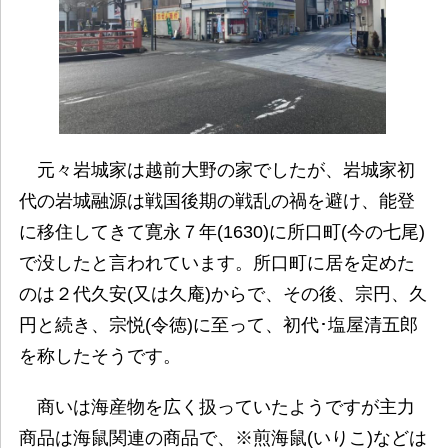
元々岩城家は越前大野の家でしたが、岩城家初
代の岩城融源は戦国後期の戦乱の禍を避け、能登
に移住してきて寛永７年(1630)に所口町(今の七尾)
で没したと言われています。所口町に居を定めた
のは２代久安(又は久庵)からで、その後、宗円、久
円と続き、宗悦(令徳)に至って、初代･塩屋清五郎
を称したそうです。
商いは海産物を広く扱っていたようですが主力
商品は海鼠関連の商品で、※煎海鼠(いりこ)などは