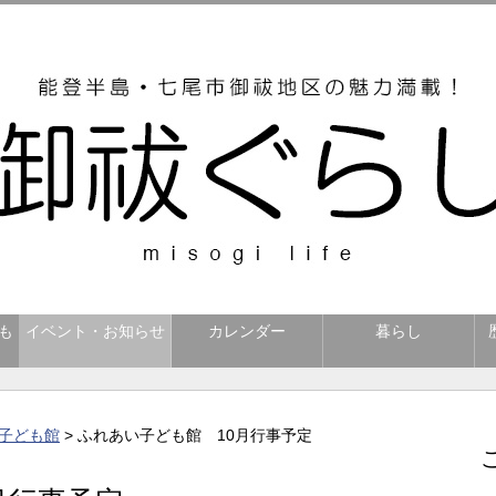
も
イベント・お知らせ
カレンダー
暮らし
子ども館
> ふれあい子ども館 10月行事予定