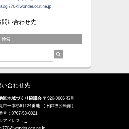
isogi770@wonder.ocn.ne.jp
お問い合わせ先
検索
問い合わせ先
地区地域づくり協議会
〒926-0806 石川
尾市一本杉町124番地 （旧御祓公民館）
号：0767-53-0821
ルアドレス：
t-
gi770@wonder.ocn.ne.jp