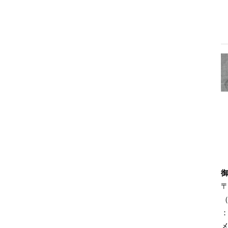
〒
（
：